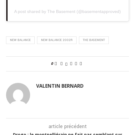
A post shared by The Basement (@basementapproved)
NEW BALANCE
NEW BALANCE 2002R
THE BASEMENT
0
VALENTIN BERNARD
article précédent
Drogo : le montpelliérain ne fait pas semblant sur