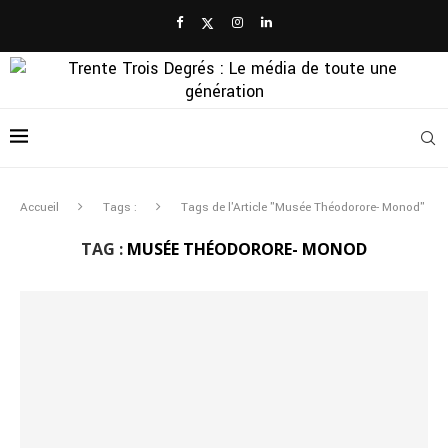
Accueil
Tags :
Tags de l'Article "Musée Théodorore- Monod"
TAG :
MUSÉE THÉODORORE- MONOD