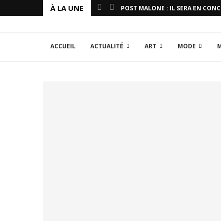
À LA UNE
POST MALONE : IL SERA EN CON
ACCUEIL
ACTUALITÉ
ART
MODE