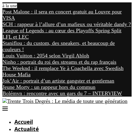
à la une
Post Malone : il sera en concert gratuit au Louvre pour
VISA
SCH : rappeur à l’allure d’un mafieux ou véritable dandy ?
League of Legends : au cœur des Playoffs Spring Split
LFL et LEC
Staniflou : du custom, des sneakers, et beaucoup de
couleurs !
Louis Vuitton : 2054 selon Virgil Abloh
Ninho : portrait du roi des streams et du rap français
The Weeknd : il remplace Ye à Coachella avec Swedish
House Mafia
Jok’Air : portrait d’un artiste gangster et gentleman
Jeune Morty : un rappeur hors du commun
Bolémvn : rencontre avec un gars du 7 – INTERVIEW
Accueil
Actualité