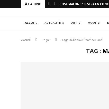
À LA UNE
POST MALONE : IL SERA EN CON
ACCUEIL
ACTUALITÉ
ART
MODE
Accueil
Tags :
Tags de l'Article "Martine Rose"
TAG :
M