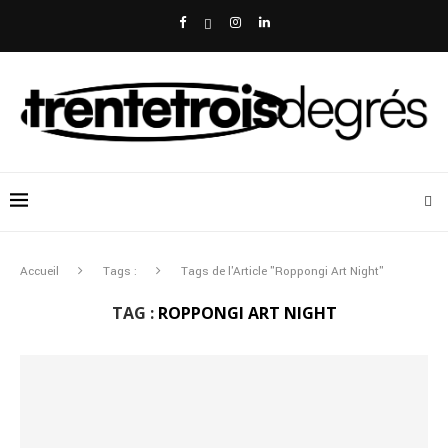
Accueil
Tags :
Tags de l'Article "Roppongi Art Night"
TAG :
ROPPONGI ART NIGHT