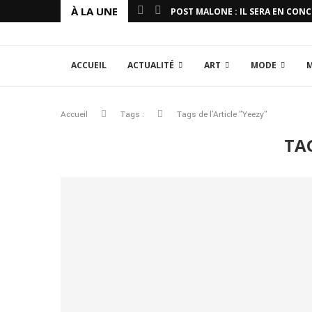
À LA UNE
POST MALONE : IL SERA EN CON
ACCUEIL
ACTUALITÉ
ART
MODE
Accueil
Tags :
Tags de l'Article "Yeezy"
TA