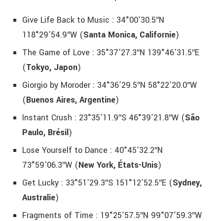
Give Life Back to Music : 34°00’30.5″N
118°29’54.9″W (
Santa Monica, Californie
)
The Game of Love : 35°37’27.3″N 139°46’31.5″E
(
Tokyo, Japon
)
Giorgio by Moroder : 34°36’29.5″N 58°22’20.0″W
(
Buenos Aires, Argentine
)
Instant Crush : 23°35’11.9″S 46°39’21.8″W (
São
Paulo, Brésil
)
Lose Yourself to Dance : 40°45’32.2″N
73°59’06.3″W (
New York, États-Unis
)
Get Lucky : 33°51’29.3″S 151°12’52.5″E (
Sydney,
Australie
)
Fragments of Time : 19°25’57.5″N 99°07’59.3″W