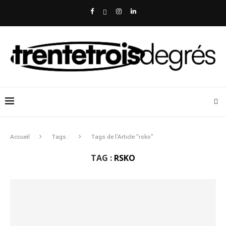
Accueil
Tags :
Tags de l'Article "rsko"
TAG :
RSKO