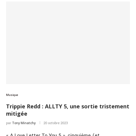
Musique
Trippie Redd : ALLTY 5, une sortie tristement
mitigée
par
Tony Minatchy
20 octobre 2023
« A Love Letter To You 5 », cinquième (et