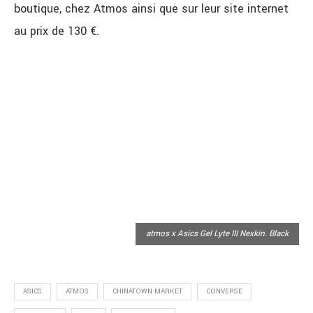
boutique, chez Atmos ainsi que sur leur site internet
au prix de 130 €.
atmos x Asics Gel Lyte III Nexkin. Black
ASICS
ATMOS
CHINATOWN MARKET
CONVERSE