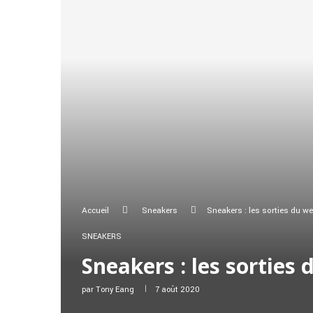
Accueil
Sneakers
Sneakers : les sorties du w
SNEAKERS
Sneakers : les sorties
par
Tony Eang
7 août 2020