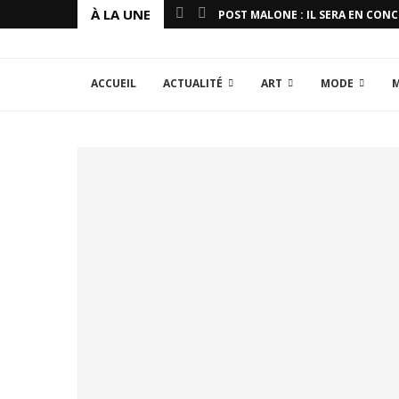
À LA UNE
POST MALONE : IL SERA EN CON
ACCUEIL
ACTUALITÉ
ART
MODE