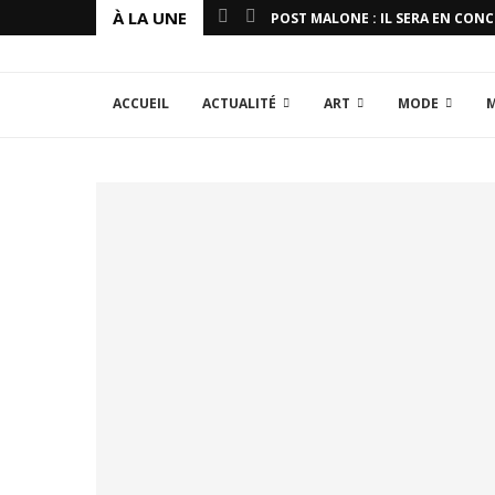
À LA UNE
POST MALONE : IL SERA EN CON
ACCUEIL
ACTUALITÉ
ART
MODE