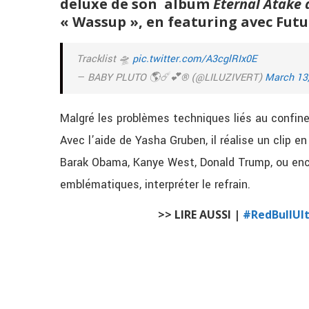
deluxe de son album
Eternal Atake 
« Wassup », en featuring avec Futu
Tracklist 🛸
pic.twitter.com/A3cglRIx0E
— BABY PLUTO 🌎☄️💕® (@LILUZIVERT)
March 13
Malgré les problèmes techniques liés au
confine
Avec l’aide de Yasha Gruben, il réalise un clip e
Barak Obama, Kanye West, Donald Trump, ou enco
emblématiques, interpréter le refrain.
>> LIRE AUSSI |
#RedBullUlt