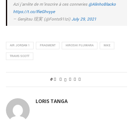
Azi j’arrête de m’inscrire à ces conneries
@AlinhoBlacko
https://t.co/lfieGhvyye
— Genjitsu 現実 (@Fonts91Izi)
July 29, 2021
AIR JORDAN 1
FRAGMENT
HIROSHI FUJIWARA
NIKE
TRAVIS SCOTT
0
LORIS TANGA