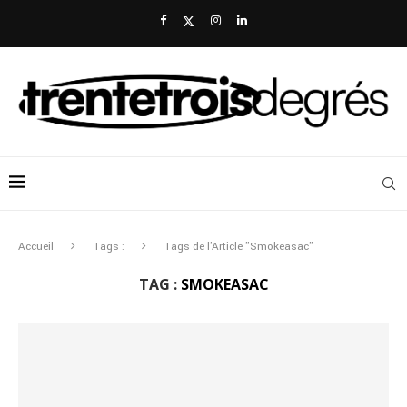
Accueil
Tags :
Tags de l'Article "Smokeasac"
TAG :
SMOKEASAC