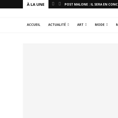
À LA UNE
POST MALONE : IL SERA EN CON
ACCUEIL
ACTUALITÉ
ART
MODE