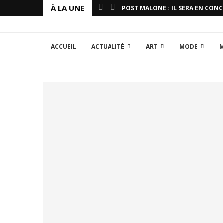
À LA UNE
POST MALONE : IL SERA EN CON
ACCUEIL
ACTUALITÉ
ART
MODE