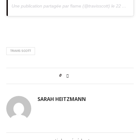
Une publication partagée par
flame
(@travisscott) le
22 Août 2019 à 3 :35 PDT
TRAVIS SCOTT
0
SARAH HEITZMANN