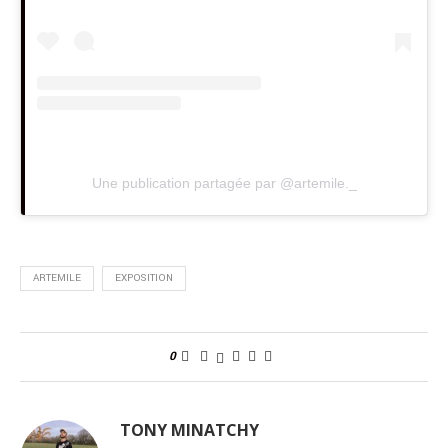
Une publication partagée par @artemile._
ARTEMILE
EXPOSITION
0
TONY MINATCHY