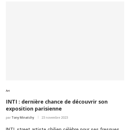
Art
INTI : dernière chance de découvrir son
exposition parisienne
par
Tony Minatchy
23 novembre 2023
INTI, street artiste chilien célèbre pour ses fresques