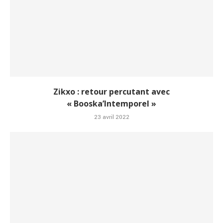
Zikxo : retour percutant avec
« Booska’Intemporel »
23 avril 2022