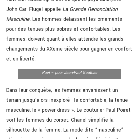
John Carl Flügel appelle
La Grande Renonciation
Masculine.
Les hommes délaissent les ornements
pour des tenues plus sobres et confortables. Les
femmes, doivent quant à elles attendre les grands
changements du XXème siècle pour gagner en confort
et en liberté.
Nicolas Ruel Collection L’Homme moderne Prêt-à-
porter Homme automne-hiver 1996-1997 © Nicolas
Ruel – pour Jean-Paul Gauthier
Dans leur conquête, les femmes envahissent un
terrain jusqu’alors inexploré : le confortable
, la tenue
masculine, le « power dress ». Le couturier Paul Poiret
sort les femmes du corset. Chanel simplifie la
silhouette de la femme. La mode dite “masculine”