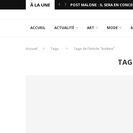
À LA UNE
POST MALONE : IL SERA EN CONCE
ACCUEIL
ACTUALITÉ
ART
MODE
Accueil
Tags :
Tags de l'Article "6ix9ine"
TAG