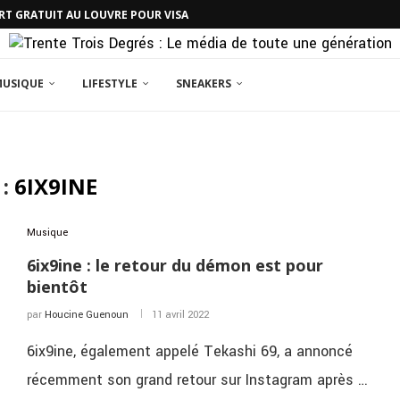
RT GRATUIT AU LOUVRE POUR VISA
MUSIQUE
LIFESTYLE
SNEAKERS
 :
6IX9INE
Musique
6ix9ine : le retour du démon est pour
bientôt
par
Houcine Guenoun
11 avril 2022
6ix9ine, également appelé Tekashi 69, a annoncé
récemment son grand retour sur Instagram après …