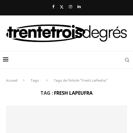
Accueil
Tags :
Tags de l'Article "Fresh LaPeufra"
TAG :
FRESH LAPEUFRA