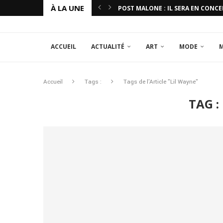
À LA UNE
POST MALONE : IL SERA EN CONCE
ACCUEIL
ACTUALITÉ
ART
MODE
Accueil
Tags :
Tags de l'Article "Lil Wayne"
TAG :