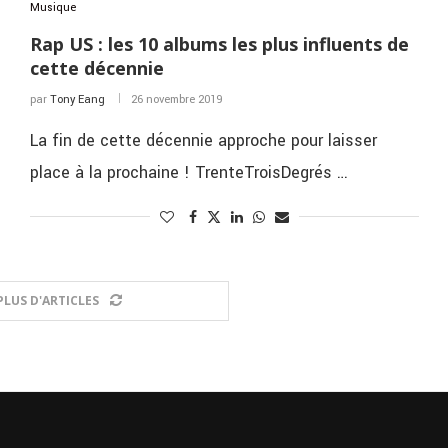
Musique
Rap US : les 10 albums les plus influents de
cette décennie
par
Tony Eang
26 novembre 2019
La fin de cette décennie approche pour laisser
place à la prochaine ! TrenteTroisDegrés …
LUS D'ARTICLES