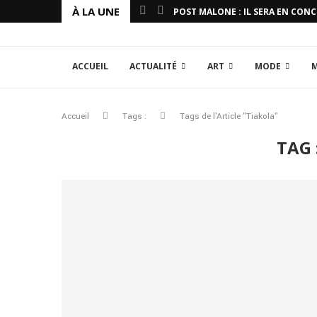
À LA UNE
POST MALONE : IL SERA EN CON
ACCUEIL
ACTUALITÉ
ART
MODE
Accueil
Tags :
Tags de l'Article "Tiakola"
TAG 