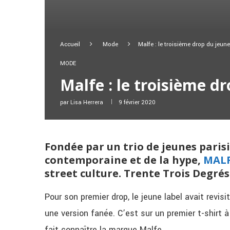
Accueil
Mode
Malfe : le troisième drop du jeune
MODE
Malfe : le troisième dr
par
Lisa Herrera
9 février 2020
Fondée par un trio de jeunes paris
contemporaine et de la hype,
MAL
street culture. Trente Trois Degré
Pour son premier drop, le jeune label avait revis
une version fanée. C’est sur un premier t-shirt
fait connaître la marque Malfe.