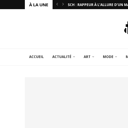
À LA UNE
SCH : RAPPEUR À L’ALLURE D’UN 
LEAGUE OF LEGENDS : AU CŒUR DE
STANIFLOU : DU CUSTOM, DES SNE
NINHO : PORTRAIT DU ROI DES ST
JEUNE MORTY : UN RAPPEUR HOR
THE WEEKND : IL REMPLACE YE À 
LOUIS VUITTON : 2054 SELON VIR
SNORUNT & DJ33NEEDLER : LONG 
JOK’AIR : PORTRAIT D’UN ARTIST
ACCUEIL
ACTUALITÉ
ART
MODE