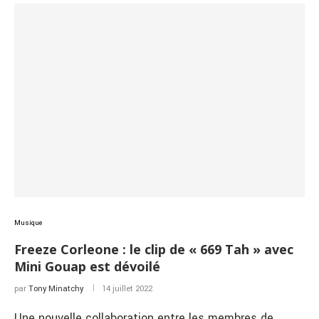
Musique
Freeze Corleone : le clip de « 669 Tah » avec
Mini Gouap est dévoilé
par
Tony Minatchy
14 juillet 2022
Une nouvelle collaboration entre les membres de