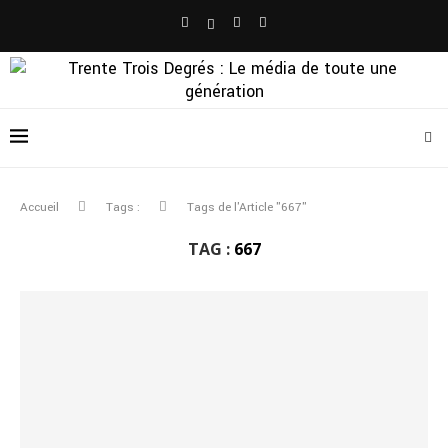
Accueil
Tags :
Tags de l'Article "667"
TAG :
667