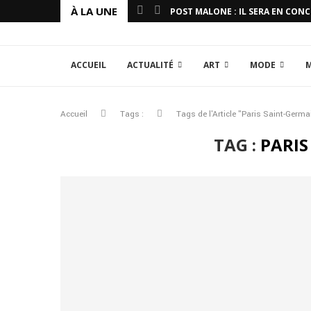
À LA UNE
POST MALONE : IL SERA EN CON
ACCUEIL
ACTUALITÉ
ART
MODE
Accueil
Tags :
Tags de l'Article "Paris Saint-Germa
TAG :
PARIS