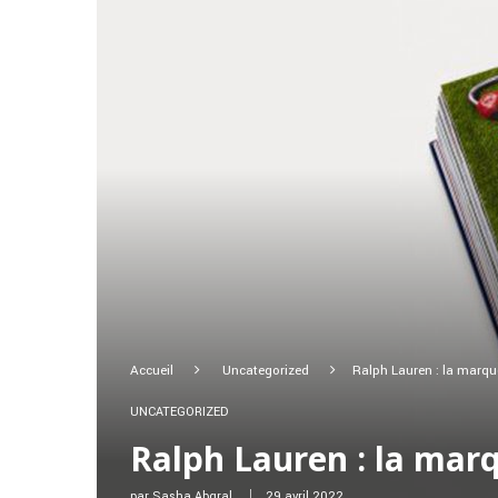
Accueil
Uncategorized
Ralph Lauren : la marque
UNCATEGORIZED
Ralph Lauren : la marq
par
Sasha Abgral
29 avril 2022