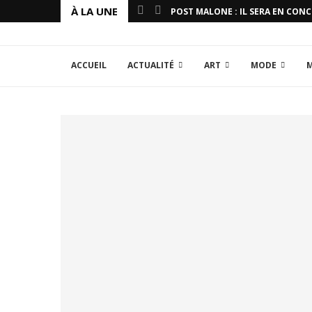
À LA UNE
POST MALONE : IL SERA EN CON
ACCUEIL
ACTUALITÉ
ART
MODE