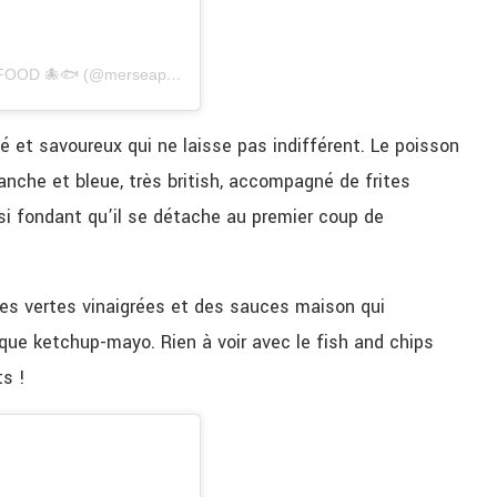
Une publication partagée par PARIS | FISH | STREETFOOD 🐙🐟 (@merseaparis)
le
28 Sept. 2018 à 8 :48 PDT
é et savoureux qui ne laisse pas indifférent. Le poisson
lanche et bleue, très british, accompagné de frites
 si fondant qu’il se détache au premier coup de
lles vertes vinaigrées et des sauces maison qui
ue ketchup-mayo. Rien à voir avec le fish and chips
ts !