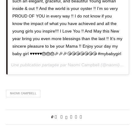
such an elegant, graceful, and beautiful Young woman
inside & out !! And the world is your oyster !! I’m so very
PROUD OF YOU in every way !! I do not know if you
know the impact of what you have achieved and all the
young girls you inspire!!! I Love You !! And May this New
year bring you even more blessings than the last !! It’s my
sincere pleasure to be your Mama !! Enjoy your day my
baby girl ♥️♥️♥️♥️♥️🎂🎂🎂🎉🎉🎉😘😘😘😘😘😘😘 #mybabygirl
Une publication partagée par
Naomi Campbell
(@naomi) le
24 D
NAOMI CAMPBELL
0