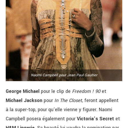
Naomi Campbell pour Jean Paul Gaultier
George Michael
pour le clip de
Freedom ! 90
et
Michael Jackson
pour
In The Closet
, feront appellent
à la super-top, pour qu’elle vienne y figurer. Naomi
Campbell posera également pour
Victoria’s Secret
et
H&M Lingerie
. Sa beauté lui vaudra la nomination par