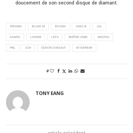
doucement de son second disque de diamant.
ATEYABA
BLACK M
BOOBA
CHEU B
JUL
KAARIS
LACRIM
LEFA
MAÎTRE GIMS
NEKFEU
PNL
SCH
SEXION D'ASSAUT
XV BARBAR
0
TONY EANG