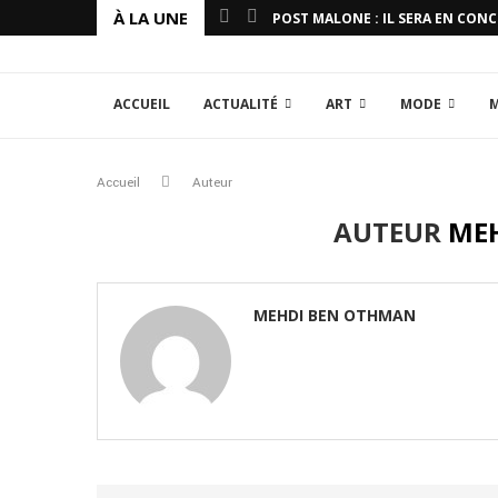
À LA UNE
POST MALONE : IL SERA EN CON
ACCUEIL
ACTUALITÉ
ART
MODE
Accueil
Auteur
AUTEUR
ME
MEHDI BEN OTHMAN