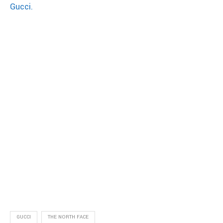
Gucci.
GUCCI
THE NORTH FACE