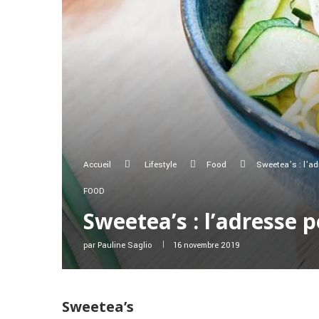
Accueil
Lifestyle
Food
Sweetea’s : l’a
FOOD
Sweetea’s : l’adresse 
par
Pauline Saglio
16 novembre 2019
Sweetea’s