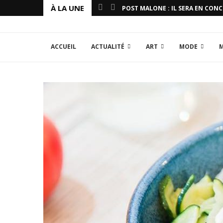
À LA UNE
POST MALONE : IL SERA EN CON
ACCUEIL
ACTUALITÉ
ART
MODE