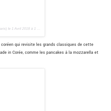
aris)
le
1 Avril 2018 à 1 :37 PDT
coréen qui revisite les grands classiques de cette
ade in Corée, comme les pancakes à la mozzarella et