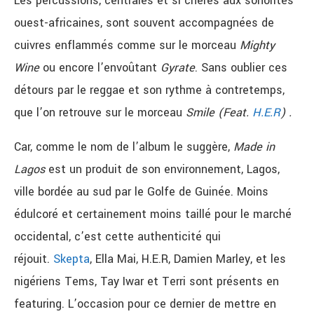
Les percussions, centrales et si chères aux sonorités
ouest-africaines, sont souvent accompagnées de
cuivres enflammés comme sur le morceau
Mighty
Wine
ou encore l’envoûtant
Gyrate
. Sans oublier ces
détours par le reggae et son rythme à contretemps,
que l’on retrouve sur le morceau
Smile (Feat.
H.E.R
) .
Car, comme le nom de l’album le suggère,
Made in
Lagos
est un produit de son environnement, Lagos,
ville bordée au sud par le Golfe de Guinée. Moins
édulcoré et certainement moins taillé pour le marché
occidental, c’est cette authenticité qui
réjouit.
Skepta
, Ella Mai, H.E.R, Damien Marley, et les
nigériens Tems, Tay Iwar et Terri sont présents en
featuring. L’occasion pour ce dernier de mettre en