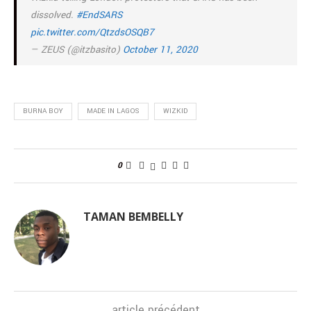
dissolved.
#EndSARS
pic.twitter.com/QtzdsOSQB7
— ZEUS (@itzbasito)
October 11, 2020
BURNA BOY
MADE IN LAGOS
WIZKID
0
TAMAN BEMBELLY
article précédent