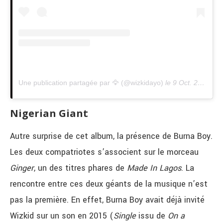
Une publication partagée par 🦅 (@wizkidayo)
le
9 Oct. 2020 à 5 :46 PDT
Nigerian Giant
Autre surprise de cet album, la présence de Burna Boy.
Les deux compatriotes s’associent sur le morceau
Ginger
, un des titres phares de
Made In Lagos
. La
rencontre entre ces deux géants de la musique n’est
pas la première. En effet, Burna Boy avait déjà invité
Wizkid sur un son en 2015 (
Single
issu de
On a