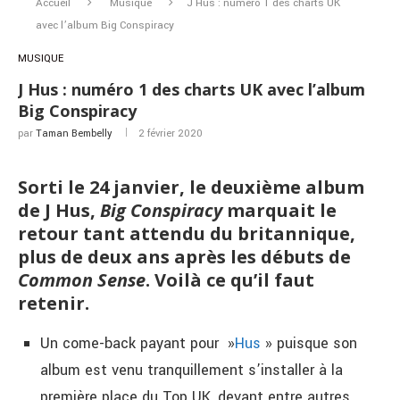
Accueil
Musique
J Hus : numéro 1 des charts UK
avec l’album Big Conspiracy
MUSIQUE
J Hus : numéro 1 des charts UK avec l’album
Big Conspiracy
par
Taman Bembelly
2 février 2020
Sorti le 24 janvier, le deuxième album
de J Hus,
Big Conspiracy
marquait le
retour tant attendu du britannique,
plus de deux ans après les débuts de
Common Sense
.
Voilà ce qu’il faut
retenir.
Un come-back payant pour »
Hus
» puisque son
album est venu tranquillement s’installer à la
première place du Top UK, devant entre autres