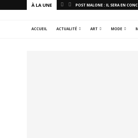
À LA UNE
POST MALONE : IL SERA EN CON
ACCUEIL
ACTUALITÉ
ART
MODE