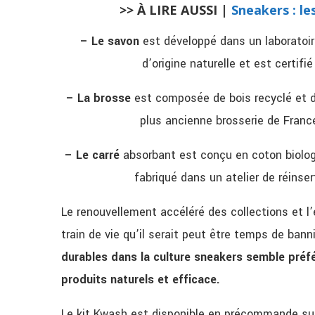
>> À LIRE AUSSI |
Sneakers : le
– Le savon
est développé dans un laboratoir
d’origine naturelle et est certifi
– La brosse
est composée de bois recyclé et 
plus ancienne brosserie de Fran
– Le carré
absorbant est conçu en coton biolog
fabriqué dans un atelier de
réinser
Le renouvellement accéléré des collections et l’
train de vie qu’il serait peut être temps de bann
durables dans la culture sneakers semble préféra
produits naturels et efficace.
Le kit Kwash est disponible en précommande s