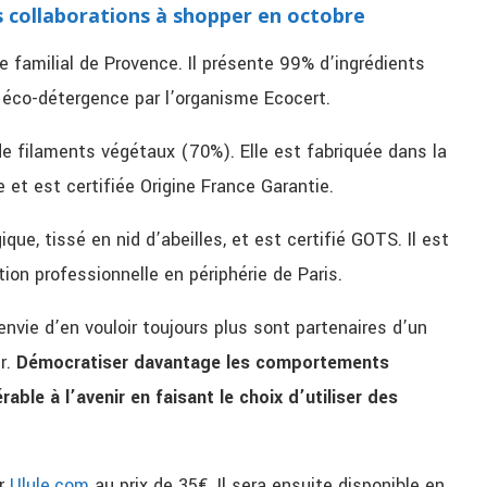
s collaborations à shopper en octobre
e familial de Provence.
Il présente 99% d’ingrédients
é
éco-détergence par l’organisme Ecocert.
de filaments végétaux
(70%). Elle est fabriquée dans la
ce
et est certifiée Origine France Garantie.
ique, tissé en nid
d’abeilles, et est certifié GOTS. Il est
tion professionnelle en périphérie de Paris.
envie d’en vouloir toujours plus sont partenaires d’un
ir.
Démocratiser
davantage les comportements
ble à l’avenir en faisant le choix d’utiliser des
ur
Ulule.com
au prix
de 35€. Il sera ensuite disponible en