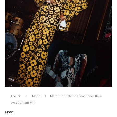
Accueil
Mode
Marni : le printemps s’annonce fleuri
avec Carhartt WIP
MODE