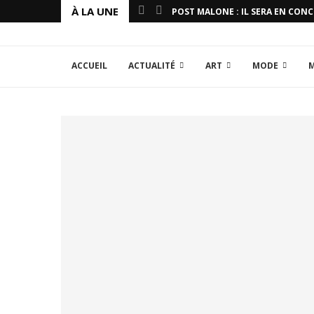
À LA UNE
POST MALONE : IL SERA EN CON
ACCUEIL
ACTUALITÉ
ART
MODE