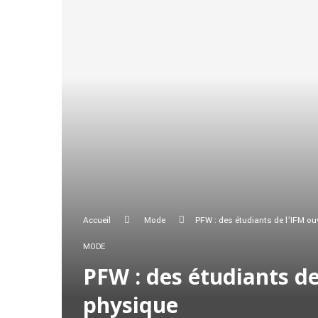
Accueil
Mode
PFW : des étudiants de l’IFM ouv
MODE
PFW : des étudiants de
physique