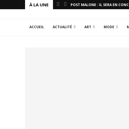
À LA UNE
POST MALONE : IL SERA EN CON
ACCUEIL
ACTUALITÉ
ART
MODE