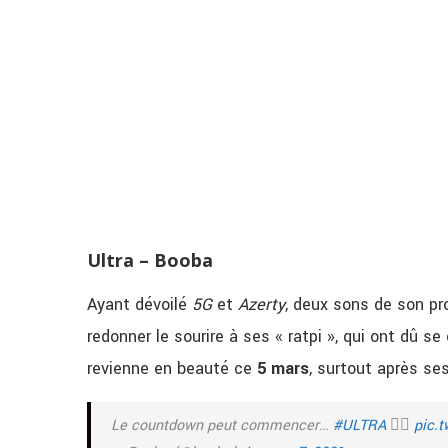
Ultra – Booba
Ayant dévoilé
5G
et
Azerty
, deux sons de son pr
redonner le sourire à ses « ratpi », qui ont dû s
revienne en beauté ce
5 mars
, surtout après se
Le countdown peut commencer…
#ULTRA
🏴‍☠️
pic.