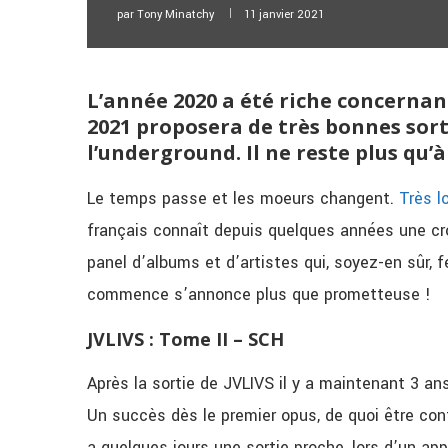
par
Tony Minatchy
11 janvier 2021
L’année 2020 a été riche concernant
2021 proposera de très bonnes sort
l’underground. Il ne reste plus qu’à
Le temps passe et les moeurs changent.
Très l
français connaît depuis quelques années une cr
panel d’albums et d’artistes qui, soyez-en sûr,
commence s’annonce plus que prometteuse !
JVLIVS : Tome II – SCH
Après la sortie de JVLIVS il y a maintenant 3 an
Un succès dès le premier opus, de quoi être confi
a quelques jours une sortie proche, lors d’un app