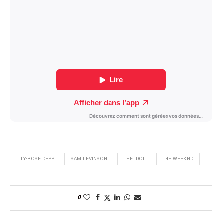
LILY-ROSE DEPP
SAM LEVINSON
THE IDOL
THE WEEKND
0