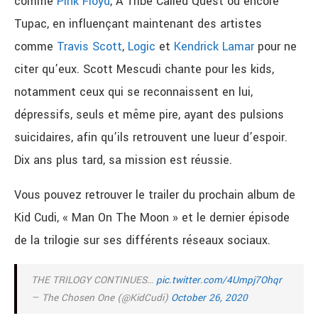
comme
Pink Floyd
, A Tribe Called Quest ou encore
Tupac, en influençant maintenant des artistes
comme
Travis Scott
,
Logic
et
Kendrick Lamar
pour ne
citer qu’eux. Scott Mescudi chante pour les kids,
notamment ceux qui se reconnaissent en lui,
dépressifs, seuls et même pire, ayant des pulsions
suicidaires, afin qu’ils retrouvent une lueur d’espoir.
Dix ans plus tard, sa mission est réussie.
Vous pouvez retrouver le trailer du prochain album de
Kid Cudi, « Man On The Moon » et le dernier épisode
de la trilogie sur ses différents réseaux sociaux.
THE TRILOGY CONTINUES…
pic.twitter.com/4Umpj7Ohqr
— The Chosen One (@KidCudi)
October 26, 2020