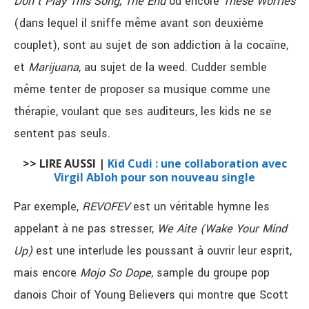
Don’t Play This Song
,
The End
ou encore
These Worries
(dans lequel il sniffe même avant son deuxième
couplet), sont au sujet de son addiction à la cocaïne,
et
Marijuana
, au sujet de la weed. Cudder semble
même tenter de proposer sa musique comme une
thérapie, voulant que ses auditeurs, les kids ne se
sentent pas seuls.
>> LIRE AUSSI |
Kid Cudi : une collaboration avec
Virgil Abloh pour son nouveau single
Par exemple,
REVOFEV
est un véritable hymne les
appelant à ne pas stresser,
We Aite (Wake Your Mind
Up)
est une interlude les poussant à ouvrir leur esprit,
mais encore
Mojo So Dope
, sample du groupe pop
danois Choir of Young Believers qui montre que Scott