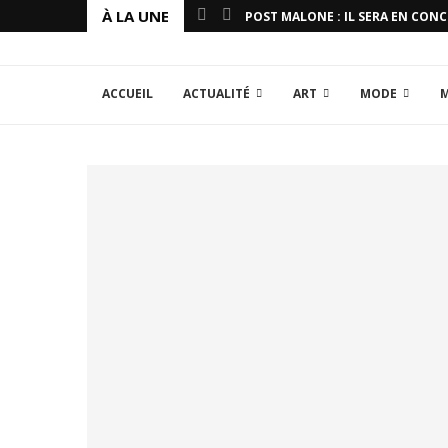
À LA UNE
POST MALONE : IL SERA EN CON
ACCUEIL
ACTUALITÉ
ART
MODE