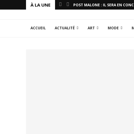
À LA UNE
POST MALONE : IL SERA EN CON
ACCUEIL
ACTUALITÉ
ART
MODE