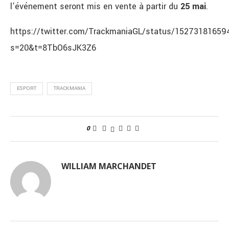
l’événement seront mis en vente à partir du
25
mai
.
https://twitter.com/TrackmaniaGL/status/1527318165
s=20&t=8TbO6sJK3Z6
ESPORT
TRACKMANIA
0
WILLIAM MARCHANDET