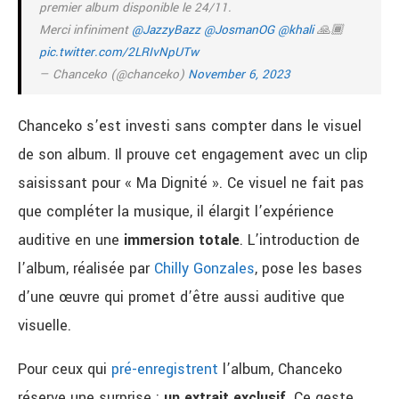
premier album disponible le 24/11.
Merci infiniment
@JazzyBazz
@JosmanOG
@khali
🙏🏾
pic.twitter.com/2LRIvNpUTw
— Chanceko (@chanceko)
November 6, 2023
Chanceko s’est investi sans compter dans le visuel
de son album. Il prouve cet engagement avec un clip
saisissant pour « Ma Dignité ». Ce visuel ne fait pas
que compléter la musique, il élargit l’expérience
auditive en une
immersion totale
. L’introduction de
l’album, réalisée par
Chilly Gonzales
, pose les bases
d’une œuvre qui promet d’être aussi auditive que
visuelle.
Pour ceux qui
pré-enregistrent
l’album, Chanceko
réserve une surprise :
un extrait exclusif
. Ce geste